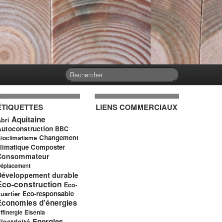
ÉTIQUETTES
LIENS COMMERCIAUX
Aquitaine
bri
Autoconstruction
BBC
Changement
ioclimatisme
limatique
Composter
Consommateur
éplacement
Développement durable
Eco-construction
Eco-
Eco-responsable
uartier
Economies d'énergies
ffinergie
Eisenia
Energies
lectricité