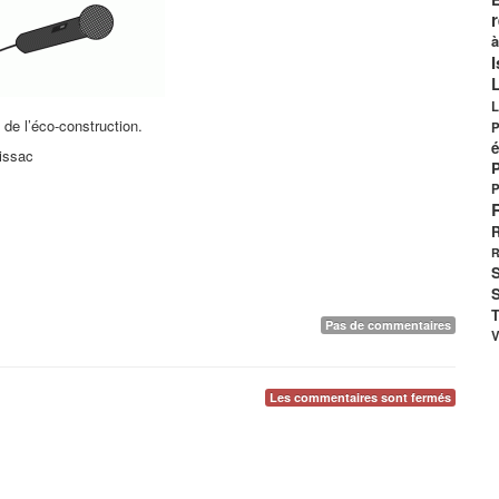
à
I
L
de l’éco-construction.
P
é
issac
P
R
R
S
S
T
Pas de commentaires
V
Les commentaires sont fermés