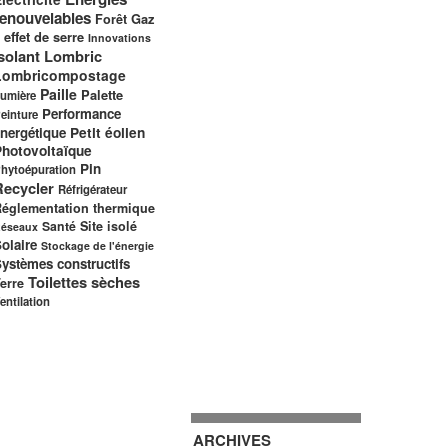
renouvelables
Gaz
Forêt
 effet de serre
Innovations
solant
Lombric
Lombricompostage
Paille
Palette
umière
Performance
einture
nergétique
Petit éolien
Photovoltaïque
Pin
hytoépuration
Recycler
Réfrigérateur
églementation thermique
Santé
Site isolé
éseaux
olaire
Stockage de l'énergie
ystèmes constructifs
Toilettes sèches
erre
entilation
ARCHIVES