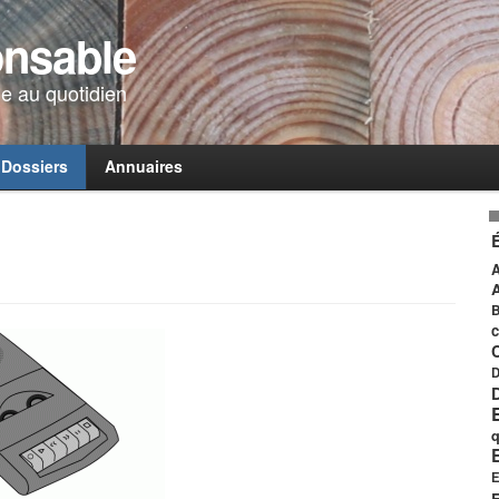
onsable
e au quotidien
Dossiers
Annuaires
A
B
c
D
q
E
E