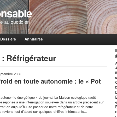
onsable
e au quotidien
Dossiers
Annuaires
: Réfrigérateur
A
B
septembre 2008
c
roid en toute autonomie : le « Pot
D
l’autonomie énergétique » du journal La Maison écologique (août-
 réponse à une interrogation soulevée dans un article précédent sur
q
rrait-on aujourd’hui se passer de notre réfrigérateur et de notre
reviens tout d’abord sur quelques chiffres intéressants...
E
E