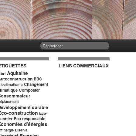
ÉTIQUETTES
LIENS COMMERCIAUX
Aquitaine
bri
Autoconstruction
BBC
Changement
ioclimatisme
limatique
Composter
Consommateur
éplacement
Développement durable
Eco-construction
Eco-
Eco-responsable
uartier
Economies d'énergies
ffinergie
Eisenia
Energies
lectricité