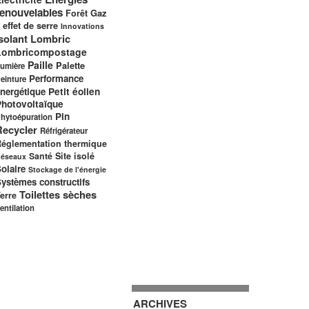
renouvelables
Gaz
Forêt
 effet de serre
Innovations
solant
Lombric
Lombricompostage
Paille
Palette
umière
Performance
einture
nergétique
Petit éolien
Photovoltaïque
Pin
hytoépuration
Recycler
Réfrigérateur
églementation thermique
Santé
Site isolé
éseaux
olaire
Stockage de l'énergie
ystèmes constructifs
Toilettes sèches
erre
entilation
ARCHIVES