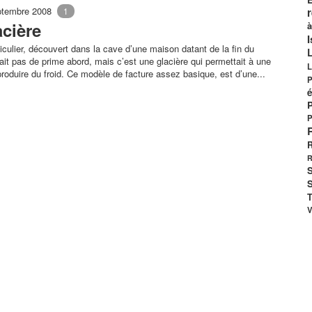
eptembre 2008
1
cière
à
I
iculier, découvert dans la cave d’une maison datant de la fin du
ait pas de prime abord, mais c’est une glacière qui permettait à une
L
produire du froid. Ce modèle de facture assez basique, est d’une...
P
é
P
R
R
S
S
T
V