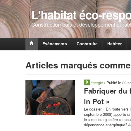
L'habitat éco-resp
Construction bois et développement durabl
Evènements
Construire
Habiter
Articles marqués comme 
énergie
/ Publié le 22 
Fabriquer du f
in Pot »
Le dossier « En route vers 
septembre 2008) apporte une
le « meuble glacière » : pou
dépendance énergétique? Je 