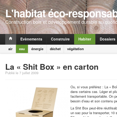
L'habitat éco-responsab
Construction bois et développement durable au quoti
Evènements
Construire
Habiter
Dossiers
air
eau
énergie
déchet
végétation
La « Shit Box » en carton
Publié le 7 juillet 2009
Ou, si vous préférez : La « Bo
dans certains cas. Léger et pli
facilement transportable. On p
besoin d’eau et son contenu p
La Shit Box peut-être réutilisab
un sac pour la transporter, 10