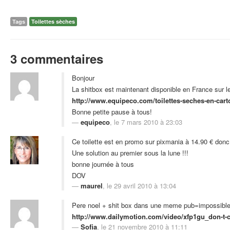
Tags
Toilettes sèches
3 commentaires
Bonjour
La shitbox est maintenant disponible en France sur le
http://www.equipeco.com/toilettes-seches-en-cart
Bonne petite pause à tous!
equipeco
, le 7 mars 2010 à 23:03
Ce toilette est en promo sur pixmania à 14.90 € don
Une solution au premier sous la lune !!!
bonne journée à tous
DOV
maurel
, le 29 avril 2010 à 13:04
Pere noel + shit box dans une meme pub=impossible A
http://www.dailymotion.com/video/xfp1gu_don-t-c
Sofia
, le 21 novembre 2010 à 11:11