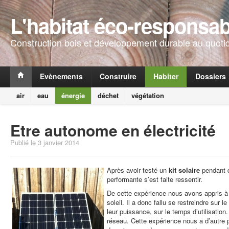
L'habitat éco-responsab
Construction bois et développement durable au quoti
Evènements
Construire
Habiter
Dossiers
air
eau
énergie
déchet
végétation
Etre autonome en électricité
Publié le 3 janvier 2014
Après avoir testé un
kit solaire
pendant q
performante s’est faite ressentir.
De cette expérience nous avons appris à gé
soleil. Il a donc fallu se restreindre sur 
leur puissance, sur le temps d’utilisation
réseau. Cette expérience nous a d’autre pa