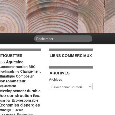
ÉTIQUETTES
LIENS COMMERCIAUX
Aquitaine
bri
Autoconstruction
BBC
Changement
ioclimatisme
ARCHIVES
limatique
Composter
Archives
Consommateur
éplacement
Développement durable
Eco-construction
Eco-
Eco-responsable
uartier
Economies d'énergies
ffinergie
Eisenia
Energies
lectricité