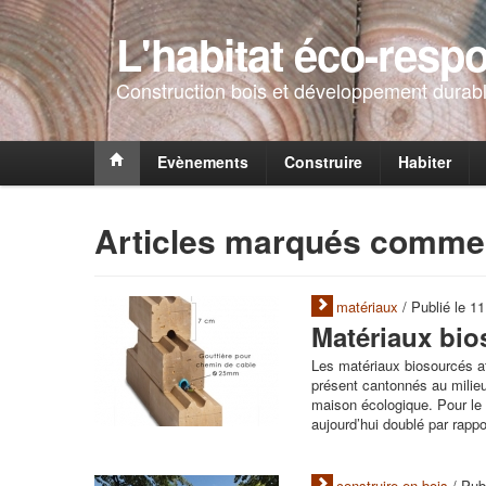
L'habitat éco-resp
Construction bois et développement durabl
Evènements
Construire
Habiter
Articles marqués comme 
matériaux
/ Publié le 1
Matériaux bio
Les matériaux biosourcés att
présent cantonnés au milieu
maison écologique. Pour le 
aujourd’hui doublé par rapp
construire en bois
/ Pub