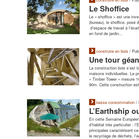
Le Shoffice
Le « shoffice » est une inv
(bureau), le shoffice, posé 
d’espace de travail à l’éc
en fond de jardin...
construire en bois
/ Pub
Une tour géan
La construction bois s’est 
maisons individuelles. Le pr
« Timber Tower » mesure 10
90m. Cette construction est
basse consommation
/ 
L’Earthship ou
En cette Semaine Européenn
d’habitat très particulier : l
principales caractérisent c
le recyclage de déchets, l’a