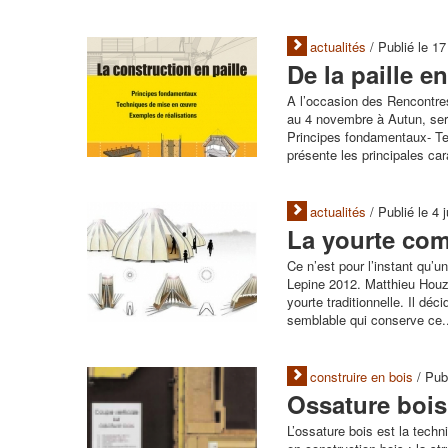
actualités
/ Publié le 1
De la paille 
A l’occasion des Rencontres 
au 4 novembre à Autun, sera
Principes fondamentaux- Te
présente les principales car
actualités
/ Publié le 4 
La yourte co
Ce n’est pour l’instant qu’u
Lepine 2012. Matthieu Houzé
yourte traditionnelle. Il dé
semblable qui conserve ce.
construire en bois
/ Pub
Ossature bois
L’ossature bois est la techni