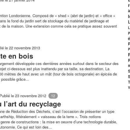
à
ention Londonienne. Composé de « shed » (abri de jardin) et « office »
I
dans le fond du jardin sert de stockage du matériel de jardinage et
art de la maison. Une extension comme cela se pratique assez souvent
L
P
é
lié le 22 novembre 2013
P
te en bois
R
largement développée ces dernières années surtout dans le secteur des
R
ojet ci-dessous est plus inattendu par sa taille, sa destination. La
S
0 mètres de haut avec un mât (tour de bois octogonale) en épicéa de
S
 possible grâce...
T
V
Publié le 23 novembre 2012
12
 l’art du recyclage
e de Réduction des Déchets, c’est l’occasion de présenter un type
’Earthship, littéralement « vaisseau de la terre ». Trois notions
e genre de constructions : la mise en oeuvre d’une technologie durable,
utonomie. Ce qui est loin des...