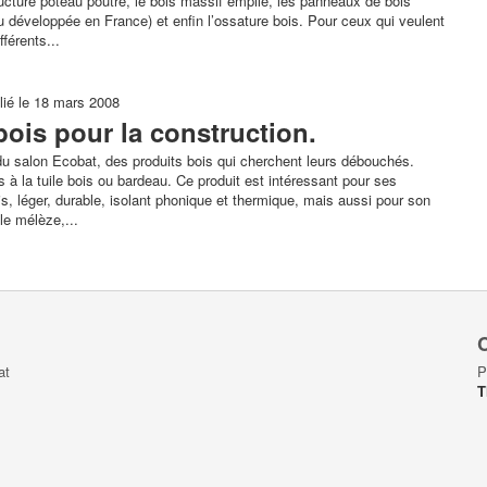
ructure poteau poutre, le bois massif empilé, les panneaux de bois
u développée en France) et enfin l’ossature bois. Pour ceux qui veulent
fférents...
lié le 18 mars 2008
bois pour la construction.
u salon Ecobat, des produits bois qui cherchent leurs débouchés.
à la tuile bois ou bardeau. Ce produit est intéressant pour ses
is, léger, durable, isolant phonique et thermique, mais aussi pour son
le mélèze,...
C
at
P
T