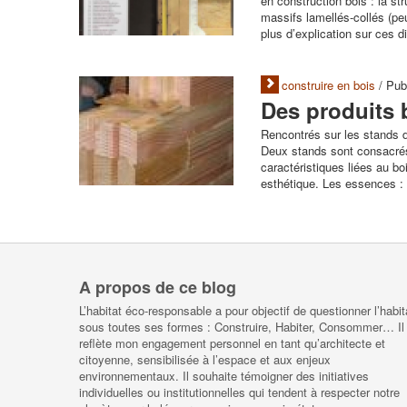
en construction bois : la st
massifs lamellés-collés (pe
plus d’explication sur ces di
construire en bois
/ Pub
Des produits 
Rencontrés sur les stands d
Deux stands sont consacrés 
caractéristiques liées au bo
esthétique. Les essences : 
A propos de ce blog
L’habitat éco-responsable a pour objectif de questionner l’habit
sous toutes ses formes : Construire, Habiter, Consommer… Il
reflète mon engagement personnel en tant qu’architecte et
citoyenne, sensibilisée à l’espace et aux enjeux
environnementaux. Il souhaite témoigner des initiatives
individuelles ou institutionnelles qui tendent à respecter notre