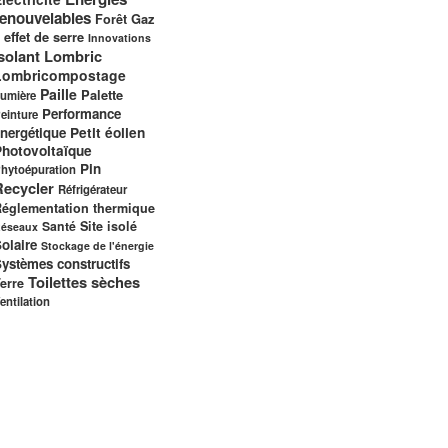
renouvelables
Gaz
Forêt
 effet de serre
Innovations
solant
Lombric
Lombricompostage
Paille
Palette
umière
Performance
einture
nergétique
Petit éolien
Photovoltaïque
Pin
hytoépuration
Recycler
Réfrigérateur
églementation thermique
Santé
Site isolé
éseaux
olaire
Stockage de l'énergie
ystèmes constructifs
Toilettes sèches
erre
entilation