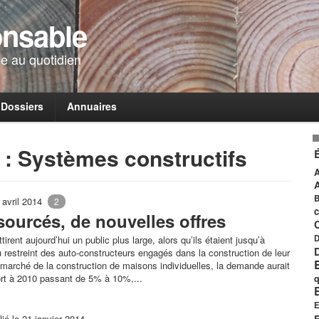
onsable
e au quotidien
Dossiers
Annuaires
: Systèmes constructifs
A
B
1 avril 2014
2
c
sourcés, de nouvelles offres
D
irent aujourd’hui un public plus large, alors qu’ils étaient jusqu’à
 restreint des auto-constructeurs engagés dans la construction de leur
marché de la construction de maisons individuelles, la demande aurait
ort à 2010 passant de 5% à 10%,...
q
E
lié le 21 janvier 2014
E