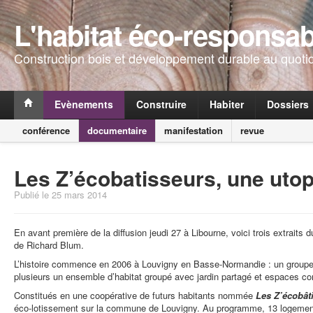
L'habitat éco-responsab
Construction bois et développement durable au quoti
Evènements
Construire
Habiter
Dossiers
conférence
documentaire
manifestation
revue
Les Z’écobatisseurs, une uto
Publié le 25 mars 2014
En avant première de la diffusion jeudi 27 à Libourne, voici trois extrait
de Richard Blum.
L’histoire commence en 2006 à Louvigny en Basse-Normandie : un groupe de
plusieurs un ensemble d’habitat groupé avec jardin partagé et espaces 
Constitués en une coopérative de futurs habitants nommée
Les Z’écobât
éco-lotissement sur la commune de Louvigny. Au programme, 13 logemen