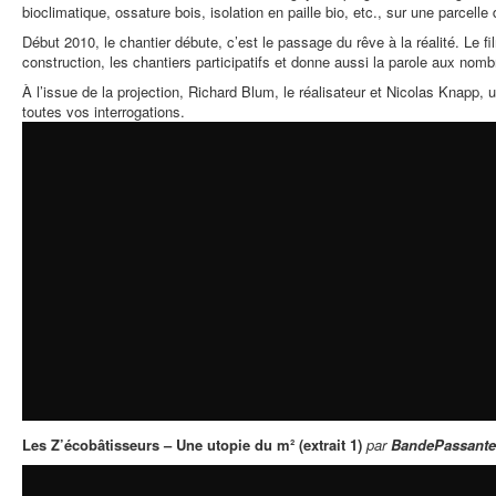
bioclimatique, ossature bois, isolation en paille bio, etc., sur une parcelle
Début 2010, le chantier débute, c’est le passage du rêve à la réalité. Le f
construction, les chantiers participatifs et donne aussi la parole aux nom
À l’issue de la projection, Richard Blum, le réalisateur et Nicolas Knapp, 
toutes vos interrogations.
Les Z’écobâtisseurs – Une utopie du m² (extrait 1)
par
BandePassante