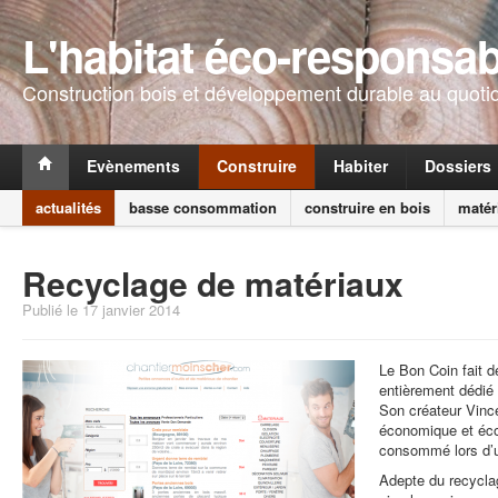
L'habitat éco-responsab
Construction bois et développement durable au quoti
Evènements
Construire
Habiter
Dossiers
actualités
basse consommation
construire en bois
matér
Recyclage de matériaux
Publié le 17 janvier 2014
Le Bon Coin fait 
entièrement dédié 
Son créateur Vinc
économique et éco
consommé lors d’u
Adepte du recyclage