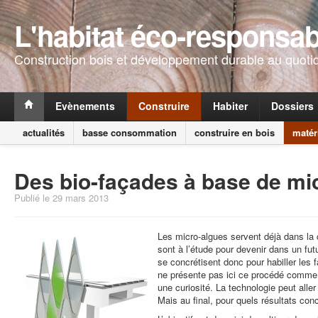
L'habitat éco-responsab
Construction bois et développement durable au quoti
Evènements
Construire
Habiter
Dossiers
actualités
basse consommation
construire en bois
matér
Des bio-façades à base de mi
Publié le 29 mars 2013
Les micro-algues servent déjà dans la c
sont à l’étude pour devenir dans un fu
se concrétisent donc pour habiller le
ne présente pas ici ce procédé comme
une curiosité. La technologie peut alle
Mais au final, pour quels résultats con