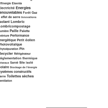
ffinergie
Eisenia
Energies
lectricité
renouvelables
Gaz
Forêt
 effet de serre
Innovations
solant
Lombric
Lombricompostage
Paille
Palette
umière
Performance
einture
nergétique
Petit éolien
Photovoltaïque
Pin
hytoépuration
Recycler
Réfrigérateur
églementation thermique
Santé
Site isolé
éseaux
olaire
Stockage de l'énergie
ystèmes constructifs
Toilettes sèches
erre
entilation