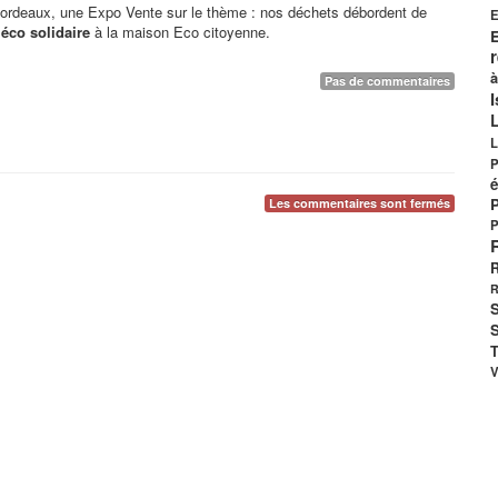
rdeaux, une Expo Vente sur le thème : nos déchets débordent de
E
’éco solidaire
à la maison Eco citoyenne.
E
à
Pas de commentaires
I
L
P
é
Les commentaires sont fermés
P
R
R
S
S
T
V