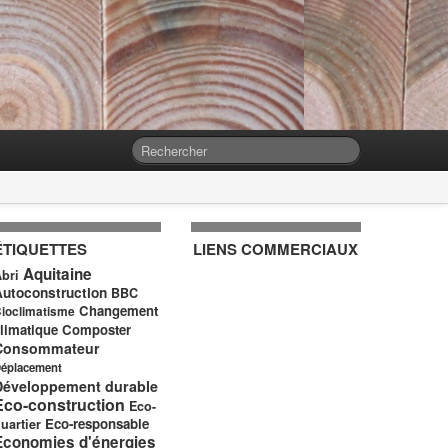
ÉTIQUETTES
LIENS COMMERCIAUX
Aquitaine
bri
Autoconstruction
BBC
Changement
ioclimatisme
limatique
Composter
Consommateur
éplacement
Développement durable
Eco-construction
Eco-
Eco-responsable
uartier
Economies d'énergies