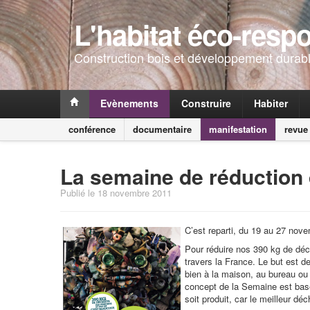
L'habitat éco-resp
Construction bois et développement durabl
Evènements
Construire
Habiter
conférence
documentaire
manifestation
revue
La semaine de réduction
Publié le 18 novembre 2011
C’est reparti, du 19 au 27 nov
Pour réduire nos 390 kg de déc
travers la France. Le but est de
bien à la maison, au bureau ou
concept de la Semaine est basé
soit produit, car le meilleur déc