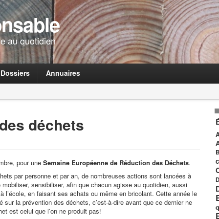
onsable
e au quotidien
Dossiers
Annuaires
 des déchets
A
B
c
embre, pour une
Semaine Européenne de Réduction des Déchets
.
hets par personne et par an, de nombreuses actions sont lancées à
D
 mobiliser, sensibiliser, afin que chacun agisse au quotidien, aussi
 à l’école, en faisant ses achats ou même en bricolant. Cette année le
 sur la prévention des déchets,
c’est-à-dire avant que ce dernier ne
q
het est celui que l’on ne produit pas!