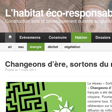
L'habitat éco-responsab
Construction bois et développement durable au quoti
Evènements
Construire
Habiter
Dossiers
air
eau
énergie
déchet
végétation
Changeons d’ère, sortons du 
Publié le 7 mars 2011
Le réseau « Sorti
«
Changeons d’è
français a été d
citoyens. Pourta
concerne tous. D
référendum sur la
diffusion du mil