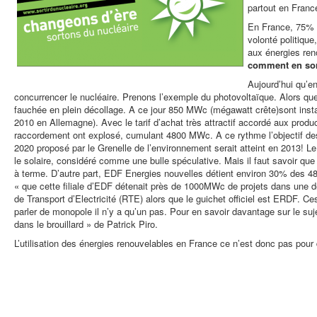
partout en Franc
En France, 75% de
volonté politique
aux énergies ren
comment en sor
Aujourd’hui qu’en
concurrencer le nucléaire. Prenons l’exemple du photovoltaïque. Alors que c
fauchée en plein décollage. A ce jour 850 MWc (mégawatt crête)sont ins
2010 en Allemagne). Avec le tarif d’achat très attractif accordé aux produ
raccordement ont explosé, cumulant 4800 MWc. A ce rythme l’objectif d
2020 proposé par le Grenelle de l’environnement serait atteint en 2013!
le solaire, considéré comme une bulle spéculative. Mais il faut savoir q
à terme. D’autre part, EDF Energies nouvelles détient environ 30% des 
« que cette filiale d’EDF détenait près de 1000MWc de projets dans une de
de Transport d’Electricité (RTE) alors que le guichet officiel est ERDF. Ce
parler de monopole il n’y a qu’un pas. Pour en savoir davantage sur le sujet
dans le brouillard » de Patrick Piro.
L’utilisation des énergies renouvelables en France ce n’est donc pas pour