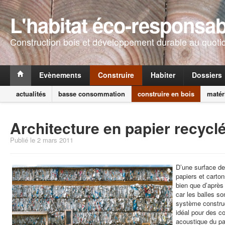
L'habitat éco-responsab
Construction bois et développement durable au quoti
Evènements
Construire
Habiter
Dossiers
actualités
basse consommation
construire en bois
matér
Architecture en papier recycl
Publié le 2 mars 2011
D’une surface de
papiers et carto
bien que d’après 
car les balles s
système construct
idéal pour des co
acoustique du p