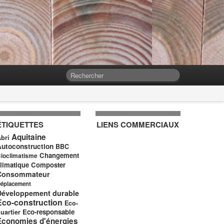
ÉTIQUETTES
LIENS COMMERCIAUX
Aquitaine
bri
Autoconstruction
BBC
Changement
ioclimatisme
limatique
Composter
Consommateur
éplacement
Développement durable
Eco-construction
Eco-
Eco-responsable
uartier
Economies d'énergies