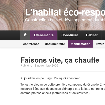
L'habitat éco-resp
Construction bois et développement durabl
Evènements
Construire
Habiter
conférence
documentaire
manifestation
revue
Faisons vite, ça chauffe
Publié le 13 novembre 2009
Aujourd’hui on peut agir. Pourquoi attendre?
Tel est le slogan de cette première campagne du Grenelle Env
mesures liées aux économies d’énergie et à la lutte contre le 
comme professionnels (entreprises et collectivités).