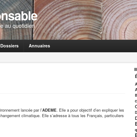
onsable
e au quotidien
Dossiers
Annuaires
A
B
c
ironnement lancée par l’
ADEME
. Elle a pour objectif d’en expliquer les
D
changement climatique. Elle s’adresse à tous les Français, particuliers
q