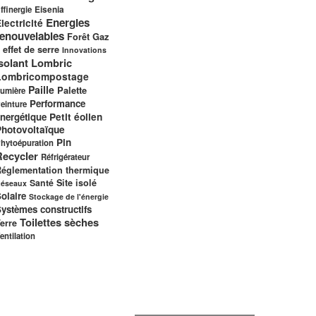
ffinergie
Eisenia
Energies
lectricité
renouvelables
Gaz
Forêt
 effet de serre
Innovations
solant
Lombric
Lombricompostage
Paille
Palette
umière
Performance
einture
nergétique
Petit éolien
Photovoltaïque
Pin
hytoépuration
Recycler
Réfrigérateur
églementation thermique
Santé
Site isolé
éseaux
olaire
Stockage de l'énergie
ystèmes constructifs
Toilettes sèches
erre
entilation