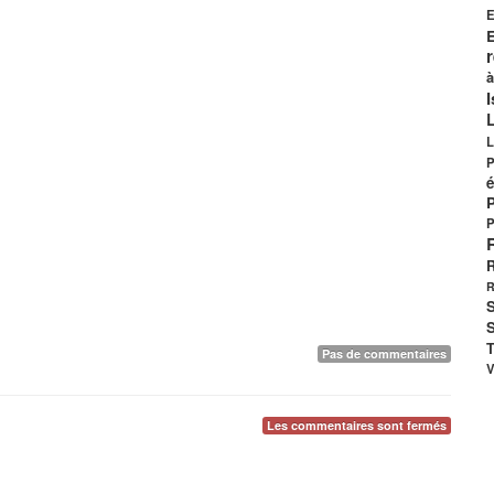
E
E
à
I
L
P
é
P
R
R
S
S
T
Pas de commentaires
V
Les commentaires sont fermés