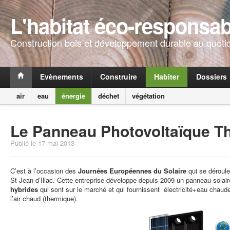
L'habitat éco-responsab
Construction bois et développement durable au quoti
Evènements
Construire
Habiter
Dossiers
air
eau
énergie
déchet
végétation
Le Panneau Photovoltaïque T
Publié le 17 mai 2013
C’est à l’occasion des
Journées Européennes du Solaire
qui se déroule
St Jean d’Illac. Cette entreprise développe depuis 2009 un panneau sola
hybrides
qui sont sur le marché et qui fournissent électricité+eau chaude, 
l’air chaud (thermique).